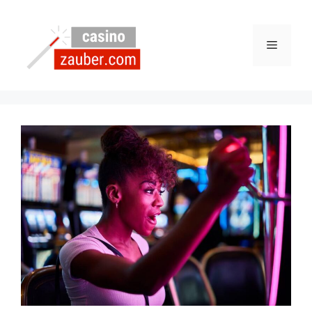
Zum
Inhalt
springen
Menü