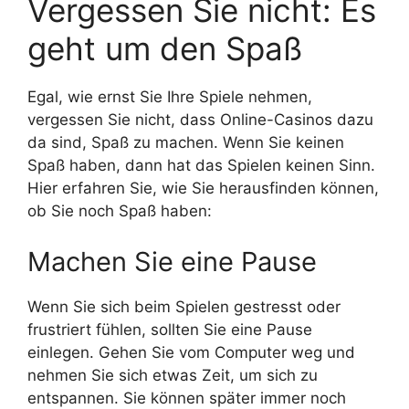
Vergessen Sie nicht: Es
geht um den Spaß
Egal, wie ernst Sie Ihre Spiele nehmen,
vergessen Sie nicht, dass Online-Casinos dazu
da sind, Spaß zu machen. Wenn Sie keinen
Spaß haben, dann hat das Spielen keinen Sinn.
Hier erfahren Sie, wie Sie herausfinden können,
ob Sie noch Spaß haben:
Machen Sie eine Pause
Wenn Sie sich beim Spielen gestresst oder
frustriert fühlen, sollten Sie eine Pause
einlegen. Gehen Sie vom Computer weg und
nehmen Sie sich etwas Zeit, um sich zu
entspannen. Sie können später immer noch