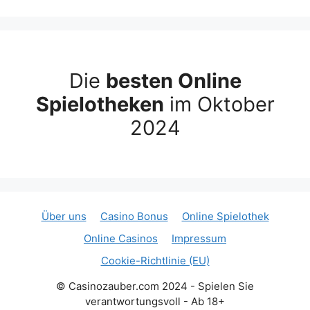
Die
besten Online
Spielotheken
im Oktober
2024
Über uns
Casino Bonus
Online Spielothek
Online Casinos
Impressum
Cookie-Richtlinie (EU)
© Casinozauber.com 2024 - Spielen Sie
verantwortungsvoll - Ab 18+