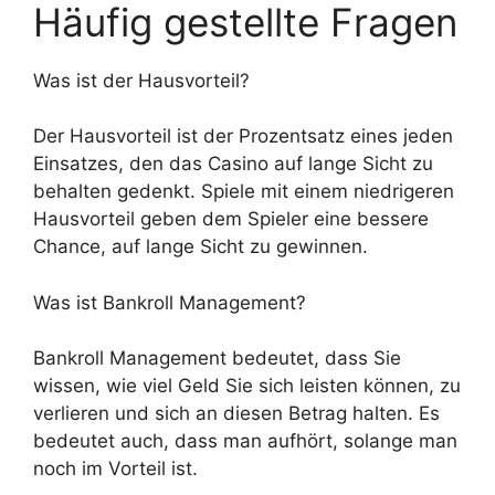
Häufig gestellte Fragen
Was ist der Hausvorteil?
Der Hausvorteil ist der Prozentsatz eines jeden
Einsatzes, den das Casino auf lange Sicht zu
behalten gedenkt. Spiele mit einem niedrigeren
Hausvorteil geben dem Spieler eine bessere
Chance, auf lange Sicht zu gewinnen.
Was ist Bankroll Management?
Bankroll Management bedeutet, dass Sie
wissen, wie viel Geld Sie sich leisten können, zu
verlieren und sich an diesen Betrag halten. Es
bedeutet auch, dass man aufhört, solange man
noch im Vorteil ist.